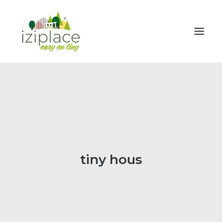
ENVIE D’UNE TINY
INVESTIR
HOUSE BOAT
GALERIE
NEWS
tiny hous
TARIFS
FORMATION & ACCOMPAGNEMENT
A PROPOS