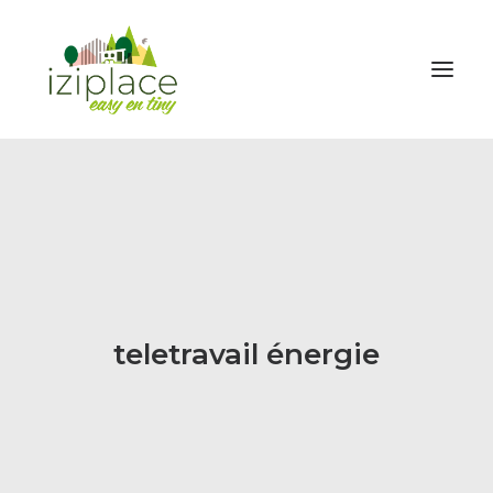
ENVIE D’UNE TINY
INVESTIR
HOUSE BOAT
GALERIE
NEWS
teletravail énergie
TARIFS
FORMATION & ACCOMPAGNEMENT
A PROPOS