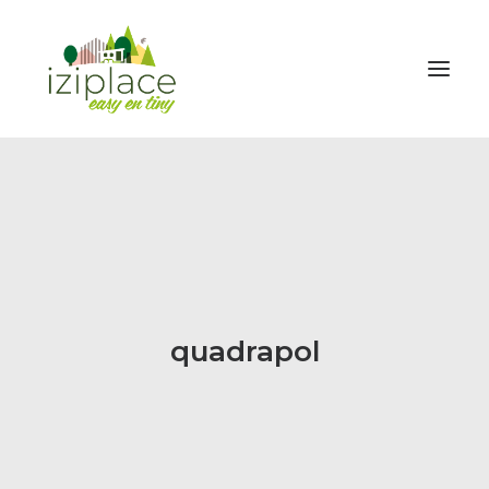
ENVIE D’UNE TINY
INVESTIR
HOUSE BOAT
GALERIE
NEWS
quadrapol
TARIFS
FORMATION & ACCOMPAGNEMENT
A PROPOS