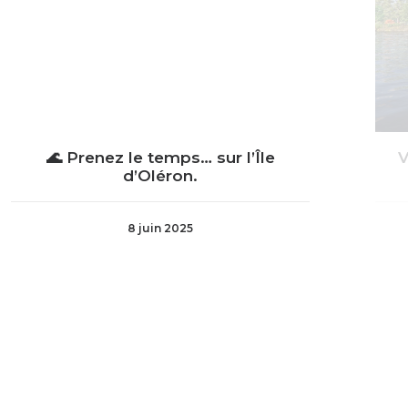
🌊 Prenez le temps… sur l’Île
V
d’Oléron.
8 juin 2025